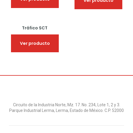
Ver producto
se
se
pueden
pued
elegir
elegir
en
en
Este
la
la
Tráfico SCT
producto
página
págin
tiene
de
de
múltiples
Ver producto
producto
produ
variantes.
Las
opciones
se
pueden
elegir
en
la
página
de
producto
Circuito de la Industria Norte, Mz. 17. No. 234, Lote 1, 2 y 3.
Parque Industrial Lerma, Lerma, Estado de México. C.P. 52000