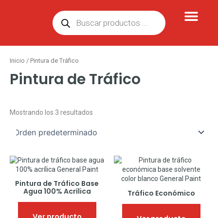
Ir
Búsqueda
al
de
contenido
productos
Inicio
/ Pintura de Tráfico
Pintura de Tráfico
Mostrando los 3 resultados
Este
Este
producto
produ
tiene
tiene
Pintura de Tráfico Base
múltiples
múlti
Agua 100% Acrílica
Tráfico Económico
variantes.
varian
Las
Las
opciones
opcio
Ver producto