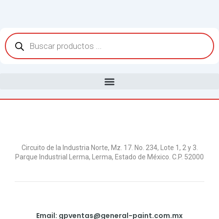
Ir
al
contenido
Búsqueda
de
productos
Circuito de la Industria Norte, Mz. 17. No. 234, Lote 1, 2 y 3.
Parque Industrial Lerma, Lerma, Estado de México. C.P. 52000
Email: gpventas@general-paint.com.mx