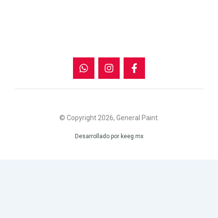
a
s
c
t
t
e
s
a
b
a
g
o
p
r
o
p
a
k
m
-
f
© Copyright 2026, General Paint.
Desarrollado por keeg.mx