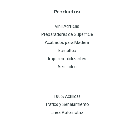
Productos
Vinil Acrílicas
Preparadores de Superficie
Acabados para Madera
Esmaltes
Impermeabilizantes
Aerosoles
100% Acrílicas
Tráfico y Señalamiento
Línea Automotriz
W
I
F
h
n
a