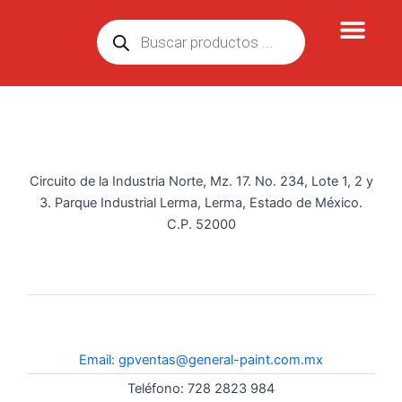
Ir
Búsqueda
al
de
contenido
productos
Circuito de la Industria Norte, Mz. 17. No. 234, Lote 1, 2 y
3. Parque Industrial Lerma, Lerma, Estado de México.
C.P. 52000
Email: gpventas@general-paint.com.mx
Teléfono: 728 2823 984