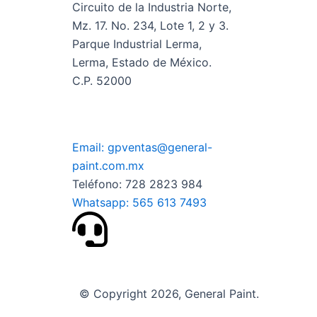
Circuito de la Industria Norte,
la
Mz. 17. No. 234, Lote 1, 2 y 3.
página
Parque Industrial Lerma,
de
Lerma, Estado de México.
producto
C.P. 52000
Email: gpventas@general-
paint.com.mx
Teléfono: 728 2823 984
Whatsapp: 565 613 7493
© Copyright 2026, General Paint.