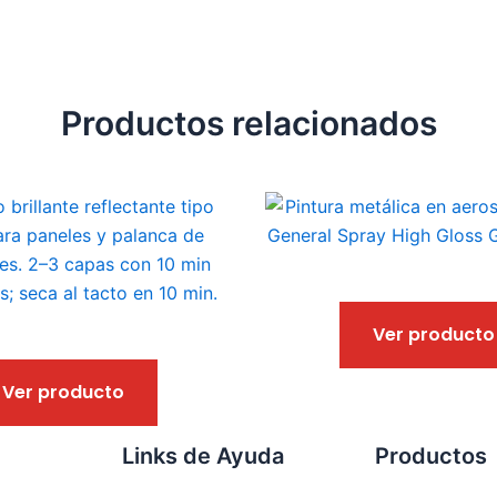
Productos relacionados
Este
producto
tiene
múltiples
variantes.
Ver producto
Las
opciones
Ver producto
se
pueden
Links de Ayuda
Productos
elegir
en