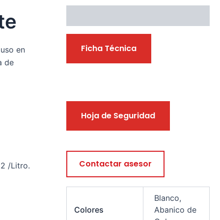
te
Descargables
Ficha Técnica
 uso en
a de
Hoja de Seguridad
Contactar asesor
 /Litro.
Blanco,
Colores
Abanico de