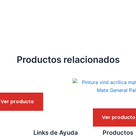
Productos relacionados
Este
producto
tiene
Ver producto
múltiples
variantes.
Ver producto
Las
opciones
Links de Ayuda
Productos