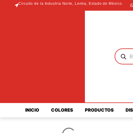
Ir
Circuito de la Industria Norte, Lerma, Estado de México.
al
t
contenido
Búsqued
de
producto
INICIO
COLORES
PRODUCTOS
DI