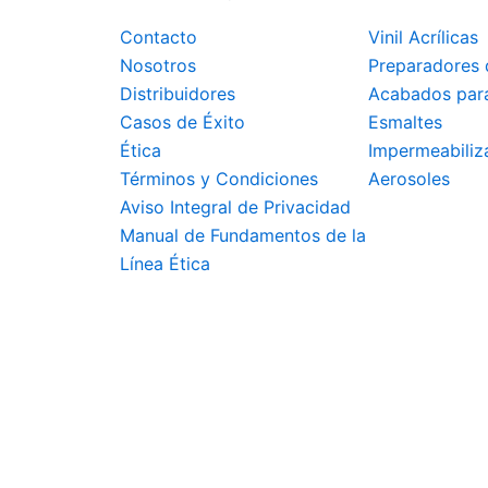
se
pueden
Contacto
Vinil Acrílicas
elegir
Nosotros
Preparadores 
en
Distribuidores
Acabados par
la
Casos de Éxito
Esmaltes
página
Ética
Impermeabiliz
de
Términos y Condiciones
Aerosoles
producto
Aviso Integral de Privacidad
Manual de Fundamentos de la
Línea Ética