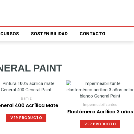
ECURSOS
SOSTENIBILIDAD
CONTACTO
ERAL PAINT
Este
produc
tiene
Barniz
múltipl
neral 400 Acrílica Mate
Impermeabilizantes
variant
Elastómero Acrílico 3 años
Las
VER PRODUCTO
opcion
VER PRODUCTO
se
puede