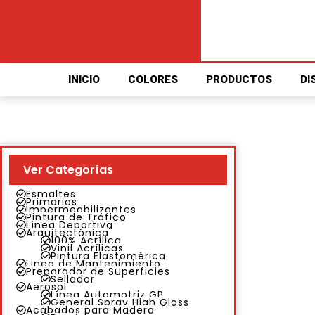
INICIO
COLORES
PRODUCTOS
DI
Ver Categorías
Esmaltes
Primarios
Impermeabilizantes
Pintura de Tráfico
Línea Deportiva
Arquitectónica
100% Acrílica
Vinil Acrílicas
Pintura Elastomérica
Linea de Mantenimiento
Preparador de Superficies
Sellador
Aerosol
Línea Automotriz GP
General Spray High Gloss
Acabados para Madera