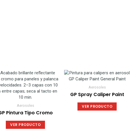
elegir
en
la
página
de
produc
Este
Este
producto
produc
tiene
tiene
Aerosoles
múltiples
múltipl
GP Spray Caliper Paint
variantes.
variant
Las
Las
Aerosoles
VER PRODUCTO
opciones
opcion
GP Pintura Tipo Cromo
se
se
pueden
puede
VER PRODUCTO
elegir
elegir