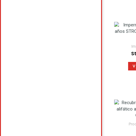
Im
S
V
Pro