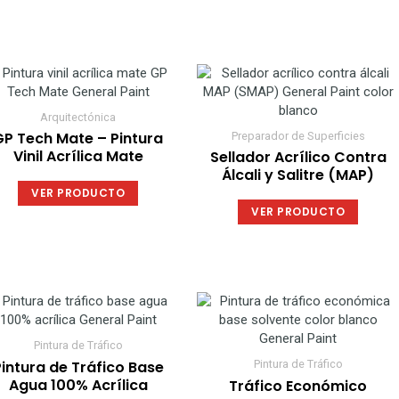
en
en
la
la
página
página
de
de
Este
producto
produc
producto
tiene
Arquitectónica
múltiples
GP Tech Mate – Pintura
Preparador de Superficies
variantes.
Vinil Acrílica Mate
Sellador Acrílico Contra
Las
Álcali y Salitre (MAP)
opciones
VER PRODUCTO
se
VER PRODUCTO
pueden
elegir
en
la
página
Este
Este
de
producto
produc
producto
tiene
tiene
Pintura de Tráfico
múltiples
múltipl
intura de Tráfico Base
Pintura de Tráfico
variantes.
variant
Agua 100% Acrílica
Tráfico Económico
Las
Las