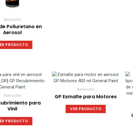
elegir
elegir
en
en
la
la
Aerosoles
página
página
 de Poliuretano en
de
de
Aerosol
producto
producto
ER PRODUCTO
Este
Este
producto
producto
tiene
tiene
Aerosoles
múltiples
múltiples
GP Esmalte para Motores
Aerosoles
variantes.
variantes.
cubrimiento para
Las
Las
Vinil
VER PRODUCTO
opciones
opciones
se
se
ER PRODUCTO
pueden
pueden
elegir
elegir