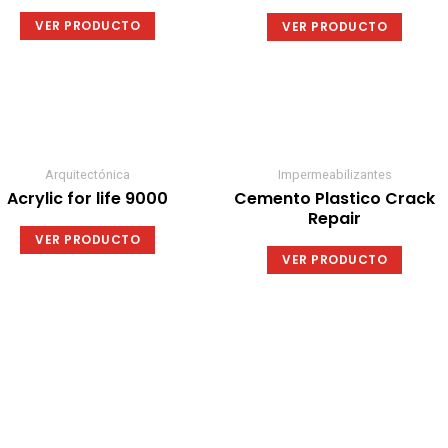
opciones
opcion
VER PRODUCTO
VER PRODUCTO
se
se
pueden
puede
elegir
elegir
en
en
la
la
página
página
de
de
Arquitectónica
Impermeabilizantes
producto
produc
Acrylic for life 9000
Cemento Plastico Crack
Repair
VER PRODUCTO
VER PRODUCTO