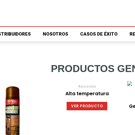
STRIBUIDORES
NOSOTROS
CASOS DE ÉXITO
R
PRODUCTOS GEN
Este
Este
Aerosoles
producto
producto
Alta temperatura
tiene
tiene
múltiples
múltiples
Ge
VER PRODUCTO
variantes.
variantes.
Las
Las
opciones
opciones
se
se
pueden
pueden